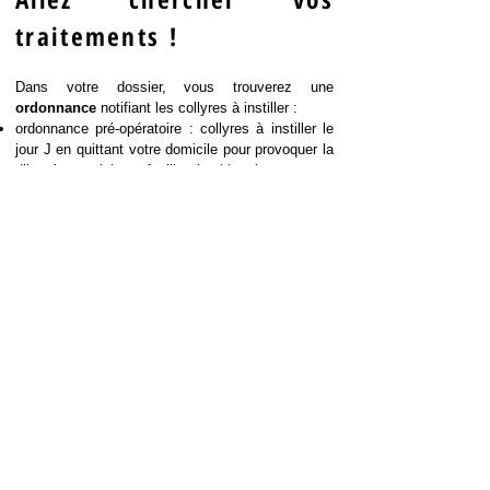
traitements !
Dans votre dossier, vous trouverez une
ordonnance
notifiant les collyres à instiller :
ordonnance pré-opératoire : collyres à instiller le
jour J en quittant votre domicile pour provoquer la
dilatation oculaire et faciliter la chirurgie,
ordonnance post-opératoire : collyres à instiller
dès le soir même de l'intervention.
Concernant l’ordonnance post-opératoire, pensez
à vous rendre à la pharmacie avant l'opération
pour gagner en sérénité
et ainsi pouvoir rentrer
immédiatement à votre domicile après la
chirurgie.
etape
suivante