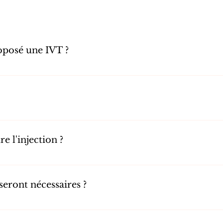
oposé une IVT ?
 représentent un des seuls traitement ayant démontré son efficacité dans l
t les pathologies occlusives vasculaires.
sthésie topique (par collyre). Vous ressentirez un inconfort lié à l'écarteur
njection.
 l'injection ?
 2 secondes. A cela, il faut rajouter 5 minutes de préparation du matériel e
lace.
seront nécessaires ?
 vous lors de la consultation. Il est fonction de votre pathologie et de son 