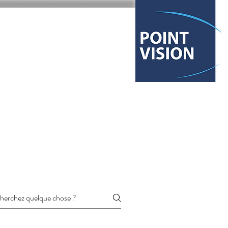
act / demande RDV
Localisation