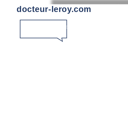
docteur-leroy.com
Dr LEROY
CATARACTE
C
. INJECTIONS INTR
.. FOIRE AUX QUEST