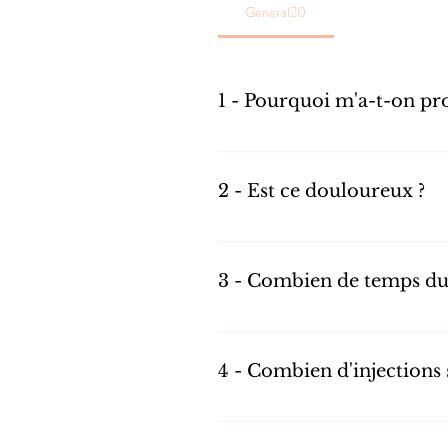
General20
1 - Pourquoi m'a-t-on pr
Les injections intravitréennes (IVTs)
(humide), la maculopathie diabétique e
2 - Est ce douloureux ?
Non ! L'injection est réalisée sous ane
de sable pendant 2 à 3 heures après l'i
3 - Combien de temps dure
L'injection en-elle meme dure moins de
sur place pas plus de 30 minutes sur p
4 - Combien d'injections 
Le nombre d'injections est discuté avec