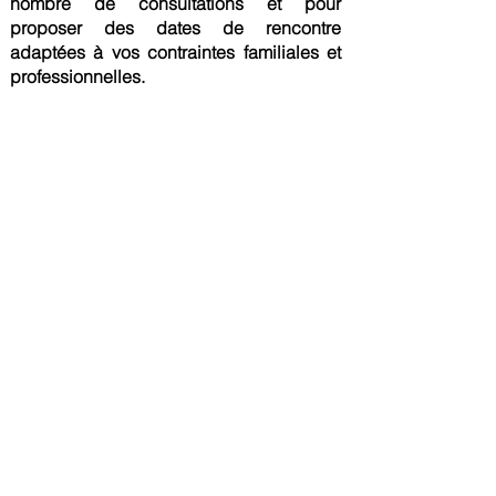
nombre de
consultations
et pour
proposer des dates de rencontre
adaptées à vos contraintes familiales et
professionnelles.
La
consultation
complète nécessite
la réalisation d'un fond
d’œil
et
d'une cycloplégie.
Si vous souhaitez vos examens en
une fois, venez accompagné et
prévoyez 1h30 sur place !
etape
suivante